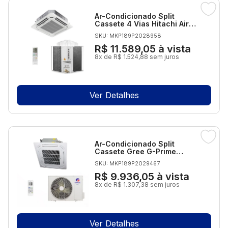
Ar-Condicionado Split
Cassete 4 Vias Hitachi Air
Core 48.000 BTUs Só Frio
SKU: MKP189P2028958
220V Trifásico
R$ 11.589,05
à vista
8x de R$ 1.524,88 sem juros
Ver Detalhes
Ar-Condicionado Split
Cassete Gree G-Prime
Inverter Compact 36.000
SKU: MKP189P2029467
BTUs R-32 Só Frio 220V
Monofásico
R$ 9.936,05
à vista
8x de R$ 1.307,38 sem juros
Ver Detalhes