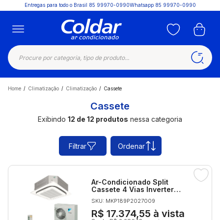
Entregas para todo o Brasil
85 99970-0990
Whatsapp 85 99970-0990
Home
/
Climatização
/
Climatização
/
Cassete
Cassete
Exibindo
12 de 12 produtos
nessa categoria
Filtrar
Ordenar
Ar-Condicionado Split
Cassete 4 Vias Inverter
Daikin SkyAir 41.000 BTUs
SKU: MKP189P2027009
Quente/Frio 220V
Monofásico
R$ 17.374,55
à vista