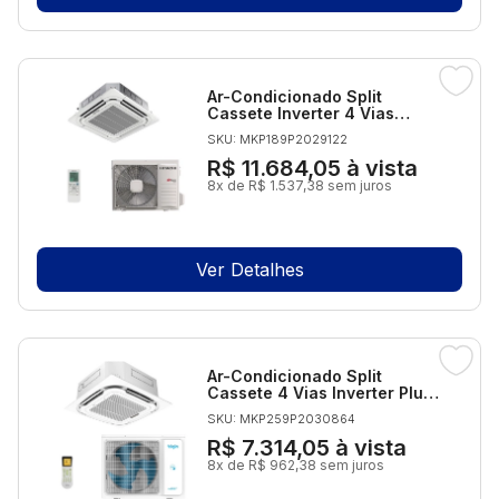
Ar-Condicionado Split
Cassete Inverter 4 Vias
Hitachi AirCore 600 36.000
SKU: MKP189P2029122
BTUs Quente/Frio 220V
Monofásico
R$ 11.684,05
à vista
8x de R$ 1.537,38 sem juros
Ver Detalhes
Ar-Condicionado Split
Cassete 4 Vias Inverter Plus
R-32 Elgin 24.000 BTUs Só
SKU: MKP259P2030864
Frio 220V Monofásico
R$ 7.314,05
à vista
8x de R$ 962,38 sem juros