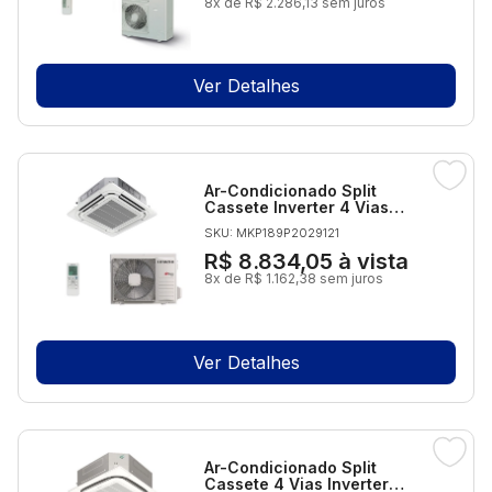
8x de R$ 2.286,13 sem juros
Ver Detalhes
Ar-Condicionado Split
Cassete Inverter 4 Vias
Hitachi AirCore 600 24.000
SKU: MKP189P2029121
BTUs Quente/Frio 220V
Monofásico
R$ 8.834,05
à vista
8x de R$ 1.162,38 sem juros
Ver Detalhes
Ar-Condicionado Split
Cassete 4 Vias Inverter