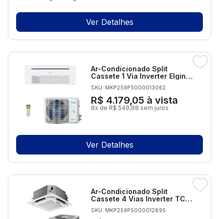
Ver Detalhes
Ar-Condicionado Split
Cassete 1 Via Inverter Elgin
One Air Wi-Fi 12.000 BTUs
SKU: MKP259P5000013062
Quente/Frio 220V
Monofásico
R$ 4.179,05
à vista
8x de R$ 549,88 sem juros
Ver Detalhes
Ar-Condicionado Split
Cassete 4 Vias Inverter TCL
36.000 BTUs Só Frio 220V
SKU: MKP259P5000012895
Monofásico