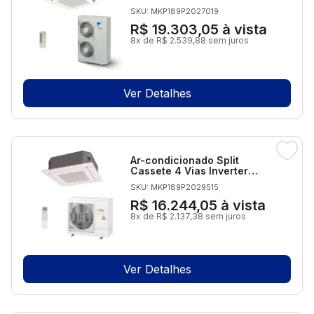
Daikin SkyAir 46.000 BTUs
SKU: MKP189P2027019
Quente/Frio 220V
Monofásico
R$ 19.303,05
à vista
8x de R$ 2.539,88 sem juros
Ver Detalhes
Ar-condicionado Split
Cassete 4 Vias Inverter
Fujitsu Airstage 36.000 BTUs
SKU: MKP189P2029515
R-32 Quente/Frio 380V
Trifásico
R$ 16.244,05
à vista
8x de R$ 2.137,38 sem juros
Ver Detalhes