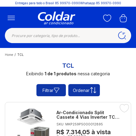
Entregas para todo o Brasil
85 99970-0990
Whatsapp 85 99970-0990
Home
/
TCL
TCL
Exibindo
1 de 1 produtos
nessa categoria
Filtrar
Ordenar
Ar-Condicionado Split
Cassete 4 Vias Inverter TCL
36.000 BTUs Só Frio 220V
SKU: MKP259P5000012895
Monofásico
R$ 7.314,05
à vista